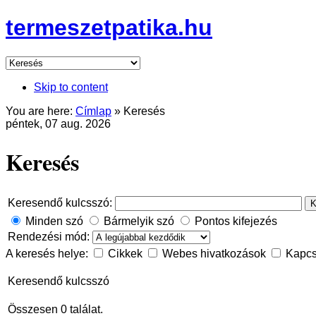
termeszetpatika.hu
Skip to content
You are here:
Címlap
»
Keresés
péntek, 07 aug. 2026
Keresés
Keresendő kulcsszó:
K
Minden szó
Bármelyik szó
Pontos kifejezés
Rendezési mód:
A keresés helye:
Cikkek
Webes hivatkozások
Kapcs
Keresendő kulcsszó
Összesen 0 találat.