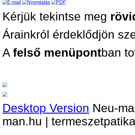
Kérjük tekintse meg
rövi
Árainkról érdeklődjön sze
A
felső menüpont
ban to
Desktop Version
Neu-man 
man.hu | termeszetpatika.