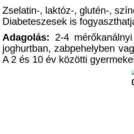
Zselatin-, laktóz-, glutén-, s
Diabeteszesek is fogyaszthatj
Adagolás:
2-4 mérőkanálnyi
joghurtban, zabpehelyben vagy
A 2 és 10 év közötti gyermeke