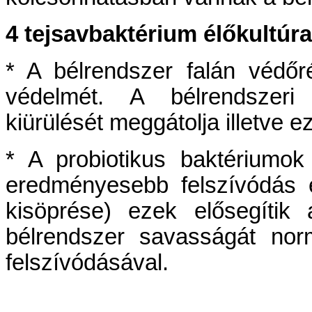
4 tejsavbaktérium élőkultúra 
* A bélrendszer falán védőr
védelmét. A bélrendszeri 
kiürülését meggátolja illetve e
* A probiotikus baktériumo
eredményesebb felszívódás 
kisöprése) ezek elősegítik 
bélrendszer savasságát nor
felszívódásával.