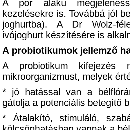
A por alakú megjelenésse
kezelésekre is. Továbbá jól b
joghurtba). A Dr Wolz-féle
ivójoghurt készítésére is alka
A probiotikumok jellemző ha
A probiotikum kifejezés
mikroorganizmust, melyek ért
* jó hatással van a bélflór
gátolja a potenciális betegítő
* Átalakító, stimuláló, sz
kölcsönhatásban vannak a bé