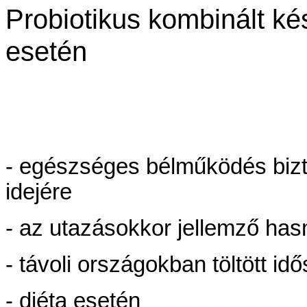
Probiotikus kombinált ké
esetén
- egészséges bélműködés bizt
idejére
- az utazásokkor jellemző ha
- távoli országokban töltött id
- diéta esetén