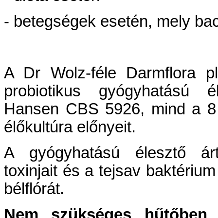
- betegségek esetén, mely ba
A Dr Wolz-féle Darmflora pl
probiotikus gyógyhatású é
Hansen CBS 5926, mind a 8 k
élőkultúra előnyeit.
A gyógyhatású élesztő árta
toxinjait és a tejsav baktériu
bélflórát.
Nem szükséges hűtőben t