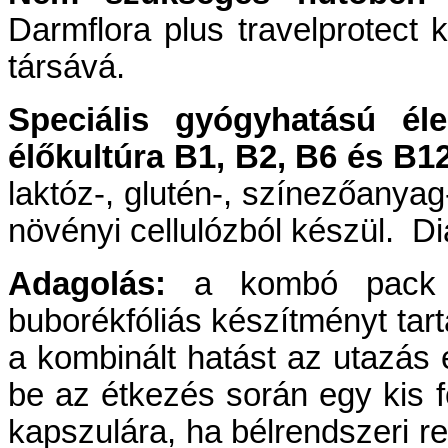
Darmflora plus travelprotect 
társává.
Speciális gyógyhatású éle
élőkultúra B1, B2, B6 és B12
laktóz-, glutén-, színezőanyag
növényi cellulózból készül. D
Adagolás:
a kombó pack
buborékfóliás készítményt tar
a kombinált hatást az utazás e
be az étkezés során egy kis f
kapszulára, ha bélrendszeri r